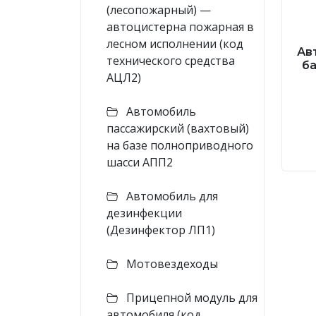
(лесопожарный) —
автоцистерна пожарная в
лесном исполнении (код
Ав
технического средства
б
АЦЛ2)
Автомобиль
пассажирский (вахтовый)
на базе полноприводного
шасси АПП2
Автомобиль для
дезинфекции
(Дезинфектор ЛП1)
Мотовездеходы
Прицепной модуль для
автомобиля (код