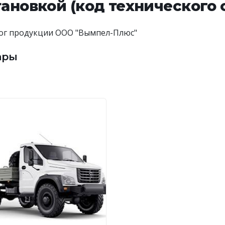
тановкой (код технического 
ог продукции ООО "Вымпел-Плюс"
ары