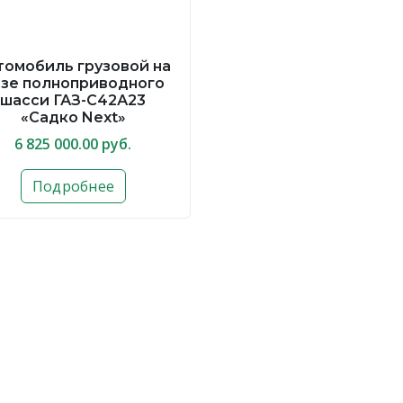
томобиль грузовой на
азе полноприводного
шасси ГАЗ-С42А23
«Садко Next»
6 825 000.00 руб.
Подробнее