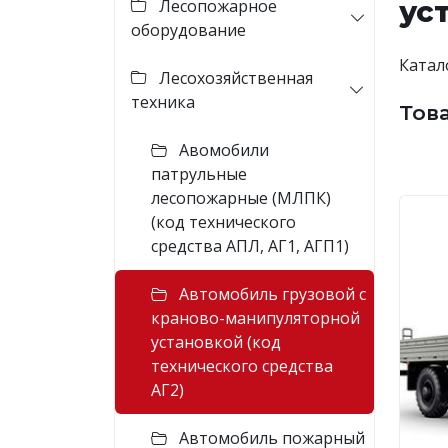
ус
Лесопожарное
оборудование
Катал
Лесохозяйственная
техника
Тов
Авомобили
патрульные
лесопожарные (МЛПК)
(код технического
средства АПЛ, АГ1, АГП1)
Автомобиль грузовой с
краново-манипуляторной
установкой (код
технического средства
АГ2)
Автомобиль пожарный