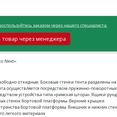
воспользуйтесь заказом через нашего специалиста.
ь товар через менеджера
о Next».
свободно откидные. Боковые стенки тента разделены на
ента осуществляется посредством пружинно-поворотных
едством устройства типа «римская штора». Ящики-рун
вых стенок бортовой платформы. Верхние крышки
странства бортовой платформы. Внешних и нижних сте
го легкого материала