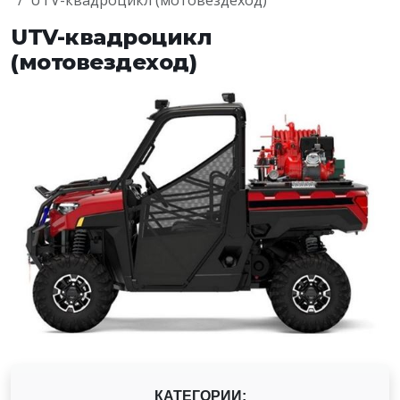
UTV-квадроцикл (мотовездеход)
UTV-квадроцикл
(мотовездеход)
КАТЕГОРИИ: