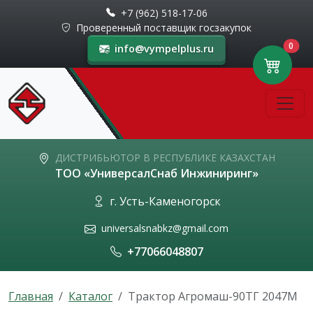
+7 (962) 518-17-06
Проверенный поставщик госзакупок
0
info@vympelplus.ru
ДИСТРИБЬЮТОР В РЕСПУБЛИКЕ КАЗАХСТАН
ТОО «УниверсалСнаб Инжиниринг»
г. Усть-Каменогорск
universalsnabkz@gmail.com
+77066048807
Главная
Каталог
Трактор Агромаш-90ТГ 2047М