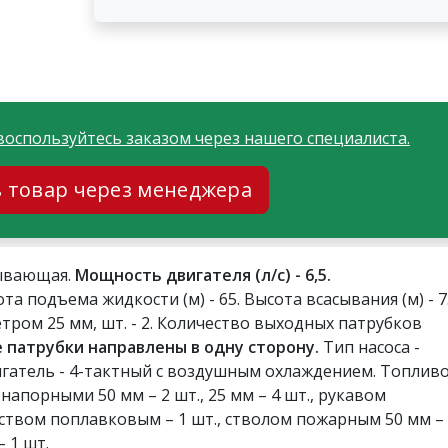
воспользуйтесь заказом через нашего специалиста.
ь товар через менеджера
ывающая.
Мощность двигателя (л/с) - 6,5.
та подъема жидкости (м) - 65. Высота всасывания (м) - 7
ром 25 мм, шт. - 2. Количество выходных патрубков
 патрубки направлены в одну сторону.
Тип насоса -
атель - 4-тактный с воздушным охлаждением. Топливо
напорными 50 мм – 2 шт., 25 мм – 4 шт., рукавом
ством поплавковым – 1 шт., стволом пожарным 50 мм –
– 1 шт.