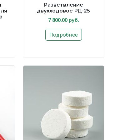
а
Разветвление
для
двухходовое РД-25
а
7 800.00 руб.
Подробнее