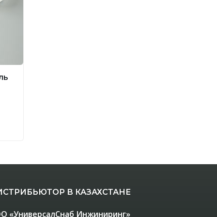
ль
ИСТРИБЬЮТОР В КАЗАХСТАНЕ
О «УниверсалСнаб Инжиниринг»