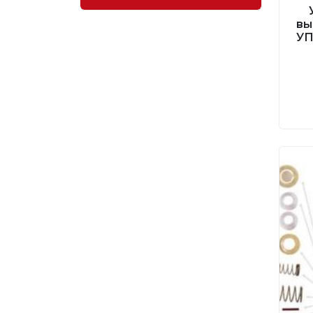
вы
УП