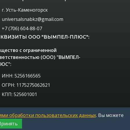
г. Усть-Каменогорск
universalsnabkz@gmail.com
+7 (706) 604-88-07
ЕКВИЗИТЫ ООО "ВЫМПЕЛ-ПЛЮС":
щество с ограниченной
ветственностью (ООО) "ВЫМПЕЛ-
ЮС":
ИНН: 5256166565
ОГРН: 1175275062621
КПП: 525601001
ями обработки пользовательских данных
. Вы можете
Принять
Проверенный поставщик госзакупок