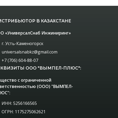
ИСТРИБЬЮТОР В КАЗАХСТАНЕ
О «УниверсалСнаб Инжиниринг»
г. Усть-Каменогорск
universalsnabkz@gmail.com
+7 (706) 604-88-07
ЕКВИЗИТЫ ООО "ВЫМПЕЛ-ПЛЮС":
щество с ограниченной
ветственностью (ООО) "ВЫМПЕЛ-
ЮС":
ИНН: 5256166565
ОГРН: 1175275062621