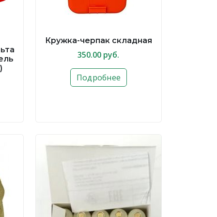
Кружка-черпак складная
льта
350.00 руб.
ель
)
Подробнее